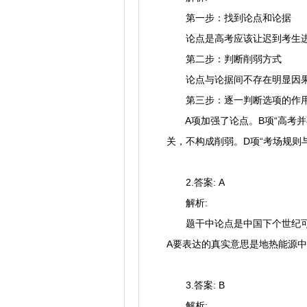
第一步：找到论点和论据
论点是高考应该让迟到考生进
第二步：判断削弱方式
论点与论据间不存在明显因果
第三步：逐一判断选项的作
A项加强了论点。B项“高考并不
关，不构成削弱。D项“考场规则
2.答案: A
解析:
题干中论点是中国下个世纪可能
A要表达的真实意思是地热能源
3.答案: B
解析: