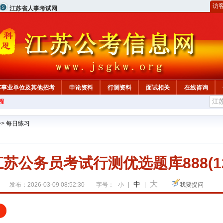
访
江苏省人事考试网
苏事业单位及其他招考
申论资料
行测资料
面试相关
在线咨询
程
>>
每日练习
江苏公务员考试行测优选题库888(12
大
中
发布：2026-03-09 08:52:30
字号：
小
|
|
我要提问