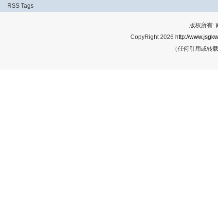
RSS
Tags
版权所有:
CopyRight 2026
http://www.jsgkw
（任何引用或转