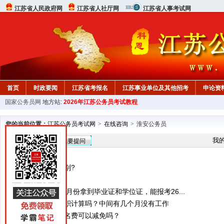
江苏省人民政府网
江苏省人社厅网
江苏省人事考试网
首页
时政要闻
江苏省考报名
江苏事业单位及其他招考
申论资
国家公务员网
地方站:
2026年江苏公务员考试教程
您的当前位置：
江苏公务员考试网
>
在线咨询
>
淮安公务员
在线咨询
我
我要提问
国考、省考的区别?
专业
自考本科25年12月份拿到毕业证和学位证，能报考26...
工作时间可以累积计算吗？中间有几个月没有工作
公务员考试的报名费可以减免吗？