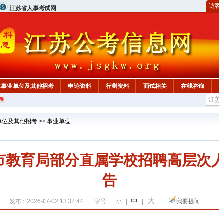
访
江苏省人事考试网
苏事业单位及其他招考
申论资料
行测资料
面试相关
在线咨询
程
单位及其他招考
>>
事业单位
南京市教育局部分直属学校招聘高层次
告
大
中
发布：2026-07-02 13:32:44
字号：
小
|
|
我要提问