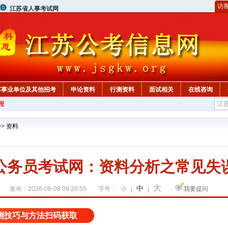
访
江苏省人事考试网
苏事业单位及其他招考
申论资料
行测资料
面试相关
在线咨询
程
>>
资料
公务员考试网：资料分析之常见失
大
中
发布：2026-06-08 09:20:55
字号：
小
|
|
我要提问
测技巧与方法扫码获取