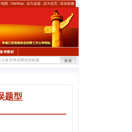
客地图
|
SiteMap
|
设为桌面
|
设为首页
|
添加收藏
备考教材
搜索
误题型