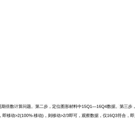
数计算问题。第二步，定位图形材料中15Q1—16Q4数据。第三步，移
动，即移动>2(100%-移动)，则移动>2/3即可，观察数据，仅16Q3符合