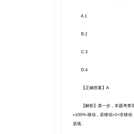
A.1
B.2
C.3
D.4
【正确答案】A
【解析】第一步，本题考查现期倍
=100%-移动，若移动>2×非移
选项。