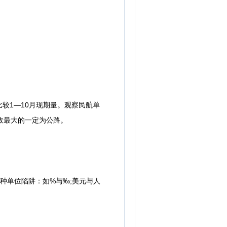
比较1—10月现期量。观察民航单
种，故最大的一定为公路。
单位陷阱：如%与‰;美元与人