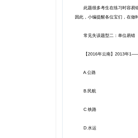
此题很多考生在练习时容易错选C
因此，小编提醒各位宝们，在做
常见失误题型二：单位易错
【2016年云南】2013年1
A.公路
B.民航
C.铁路
D.水运