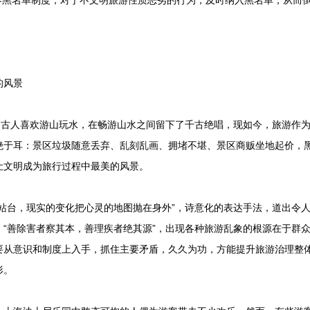
黑名单制度，对于不文明旅游性质恶劣的行为，及时纳入黑名单，从而
的风景
古人喜欢游山玩水，在畅游山水之间留下了千古绝唱，现如今，旅游作为
绝于耳：景区垃圾随意丢弃、乱刻乱画、拥堵不堪、景区商贩坐地起价，
让文明成为旅行过程中最美的风景。
台，现实的变化把心灵的地图抛在身外”，诗意化的表达手法，道出令人痛
。“善除害者察其本，善理疾者绝其源”，出现各种旅游乱象的根源在于群
要从意识和制度上入手，抓住主要矛盾，久久为功，方能提升旅游治理整
形。