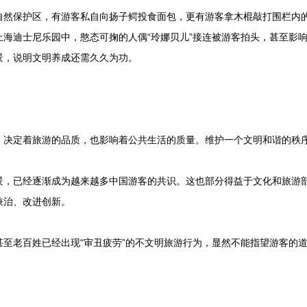
保护区，有游客私自向扬子鳄投食面包，更有游客拿木棍敲打围栏内的
上海迪士尼乐园中，憨态可掬的人偶“玲娜贝儿”接连被游客拍头，甚至影
景，说明文明养成还需久久为功。
定着旅游的品质，也影响着公共生活的质量。维护一个文明和谐的秩序
已经逐渐成为越来越多中国游客的共识。这也部分得益于文化和旅游部
兼治、改进创新。
老百姓已经出现“审丑疲劳”的不文明旅游行为，显然不能指望游客的道