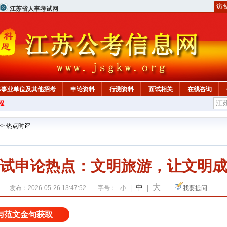
访
江苏省人事考试网
苏事业单位及其他招考
申论资料
行测资料
面试相关
在线咨询
程
>>
热点时评
试申论热点：文明旅游，让文明
大
中
发布：2026-05-26 13:47:52
字号：
小
|
|
我要提问
与范文金句获取