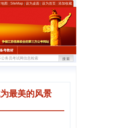
客地图
|
SiteMap
|
设为桌面
|
设为首页
|
添加收藏
备考教材
搜索
成为最美的风景