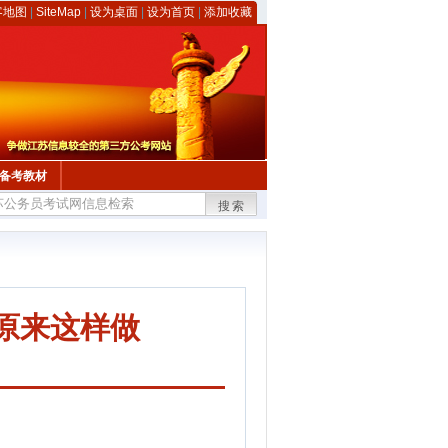
客地图
|
SiteMap
|
设为桌面
|
设为首页
|
添加收藏
备考教材
搜索
原来这样做