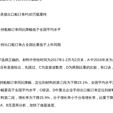
业承接出口船订单约30万载重吨
手持船舶订单同比降幅低于全国平均水平
手持出口船订单占全国比重低于上年同期
确的。材料中所给时间为2017年1-2月与2月末，A 中2016年末为
并没有直接给出，先跳过。C为直接读数类，D为两期比重的比较，有口诀
持船舶订单同比降幅，定位到材料的第三段为下降23.1%，全国平均水
的降幅要高于全国平均水平，C错误。D中重点企业手持出口船订单定位到
到材料第二段，增长率为下降25.9%，分子增长率小于分母增长率，比重下
A、B无需再分析，加快了做题速度。