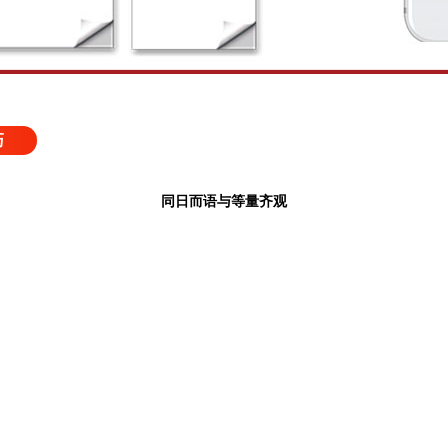
巧
同日而语与等量齐观