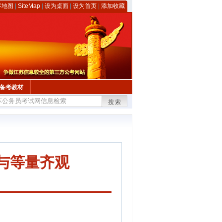
客地图
|
SiteMap
|
设为桌面
|
设为首页
|
添加收藏
备考教材
搜索
与等量齐观