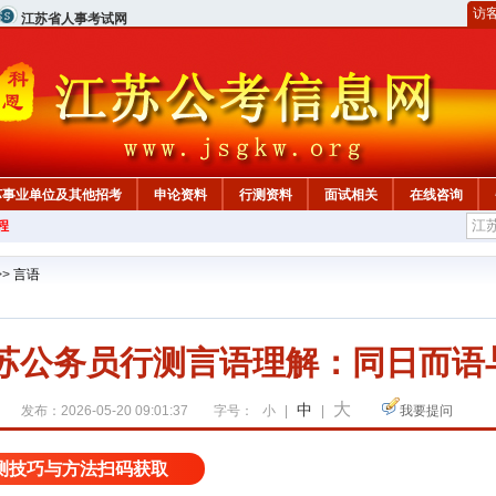
访
江苏省人事考试网
苏事业单位及其他招考
申论资料
行测资料
面试相关
在线咨询
程
>>
言语
江苏公务员行测言语理解：同日而语
大
中
发布：2026-05-20 09:01:37
字号：
小
|
|
我要提问
测技巧与方法扫码获取