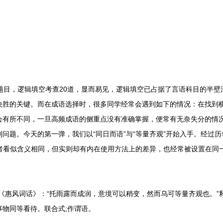
目，逻辑填空考查20道，显而易见，逻辑填空已占据了言语科目的半壁
决胜的关键。而在成语选择时，很多同学经常会遇到如下的情况：在找到
会有所不同，一旦高频成语的侧重点没有准确掌握，便常有无奈失分的情
问题。今天的第一弹，我们以“同日而语”与“等量齐观”开始入手。经过历
二者看似含义相同，但实则却有内在使用方法上的差异，也经常被设置在同
惠风词话》：“托雨露而成润，意境可以稍变，然而乌可等量齐观也。”释
物同等看待。联合式;作谓语。