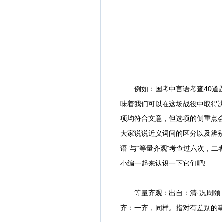
例如：国考中言语考查40道题
味着我们可以在这场战役中取得
项均符合文意，但选项的侧重点
大家说说近义词间的区分以及辨别
语”与“等量齐观”考查过六次，
小编一起来认识一下它们吧!
等量齐观：出自：清·况周颐《
齐：一齐，同样。指对有差别的事