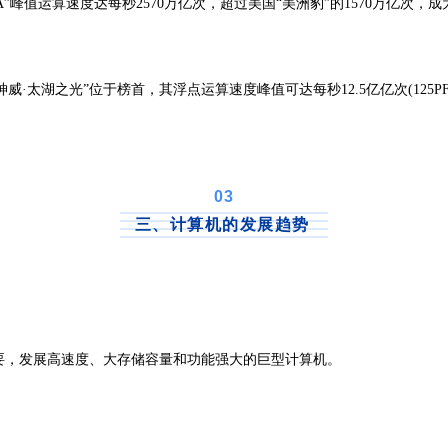
A”峰值运算速度达每秒2570万亿次，超过美国“美洲豹”的1570万亿次
威·太湖之光”位于榜首，其浮点运算速度峰值可达每秒12.5亿亿次(125PFl
0
3
三、计算机的发展趋势
，发展高速度、大存储容量和功能强大的巨型计算机。