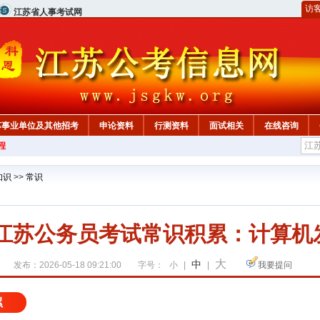
访
江苏省人事考试网
苏事业单位及其他招考
申论资料
行测资料
面试相关
在线咨询
程
知识
>>
常识
7年江苏公务员考试常识积累：计算机
大
中
发布：2026-05-18 09:21:00
字号：
小
|
|
我要提问
累