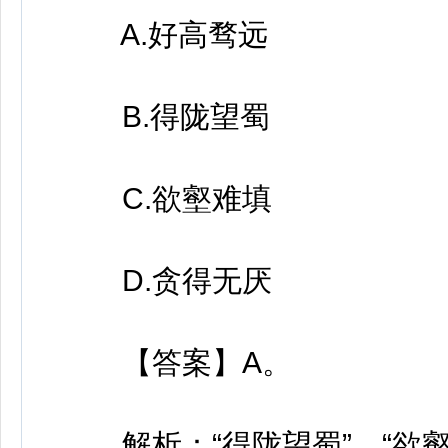
A.好高骛远
B.得陇望蜀
C.欲壑难填
D.贪得无厌
【答案】A。
解析：“得陇望蜀”、“欲壑