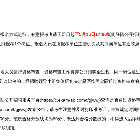
报名方式进行，有意报考者请于即日起
至5月15日17:00
期间登陆公开招聘服务
名。每位考生只能报考1个岗位。报名人员在所报考单位主管机关及其所属单位有近
名人员进行资格审查，资格审查工作贯穿公开招聘全过程。同一岗位通过
不到该比例的，经招聘领导小组集体研究决定是否按照实际通过资格审查的
聘服务平台(https://c.exam-sp.com/t/gjwwj)查询是否通
exam-sp.com/t/gjwwj)发布公告，请考生注意并及时打印准考证，未按
00分。笔试合格分数线均为60分，未达到合格分数线的，不得进入后续
导培训班。