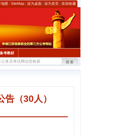
客地图
|
SiteMap
|
设为桌面
|
设为首页
|
添加收藏
备考教材
搜索
公告（30人）