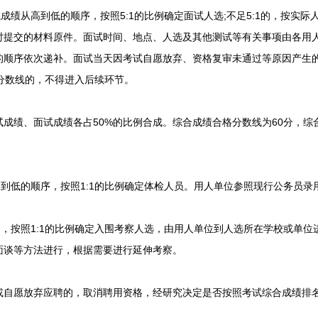
绩从高到低的顺序，按照5:1的比例确定面试人选;不足5:1的，按实际
时提交的材料原件。面试时间、地点、人选及其他测试等有关事项由各用
的顺序依次递补。面试当天因考试自愿放弃、资格复审未通过等原因产生
分数线的，不得进入后续环节。
绩、面试成绩各占50%的比例合成。综合成绩合格分数线为60分，综
到低的顺序，按照1:1的比例确定体检人员。用人单位参照现行公务员录
，按照1:1的比例确定入围考察人选，由用人单位到人选所在学校或单位
面谈等方法进行，根据需要进行延伸考察。
愿放弃应聘的，取消聘用资格，经研究决定是否按照考试综合成绩排名