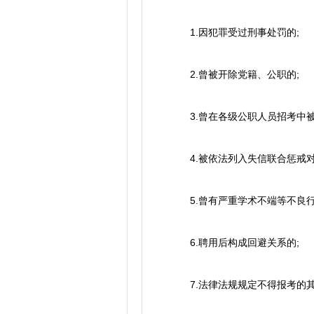
1.因犯罪受过刑事处罚的;
2.曾被开除党籍、公职的;
3.曾在各级公职人员招考中被认
4.被依法列入失信联合惩戒对
5.曾有严重学术不端等不良行
6.聘用后构成回避关系的;
7.法律法规规定不得报考的其