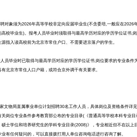
对象须为2026年高等学校非定向应届毕业生(不含委培,一般应在2026
的高校毕业生)。报考人员毕业时须取得与最高学历对应的学历学位证书;
生源指入读高校前为北京市常住户口、不需要进京落户的学生。
人员毕业时已取得与最高学历对应的学历学位证书;岗位要求的专业条件
具有北京市常住人口户籍，或符合京外调干有关要求。
文物局直属事业单位计划招聘30名工作人员，具体岗位及资格条件详见《
关岗位专业条件参考教育部公布的专业目录(《普通高等学校本科专业目录(
士、硕士学位和培养研究生的学科专业目录(2008)》，专业相近但不在以
专业有任何疑问的，可以直接拨打用人单位咨询电话进行咨询了解。