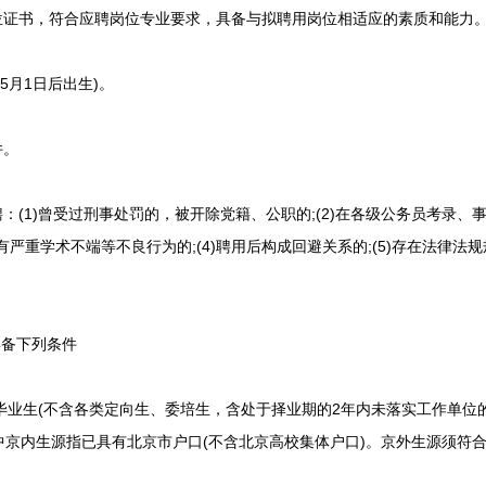
证书，符合应聘岗位专业要求，具备与拟聘用岗位相适应的素质和能力
5月1日后出生)。
件。
(1)曾受过刑事处罚的，被开除党籍、公职的;(2)在各级公务员考录、
)曾有严重学术不端等不良行为的;(4)聘用后构成回避关系的;(5)存在法律
备下列条件
毕业生(不含各类定向生、委培生，含处于择业期的2年内未落实工作单位的高
中京内生源指已具有北京市户口(不含北京高校集体户口)。京外生源须符