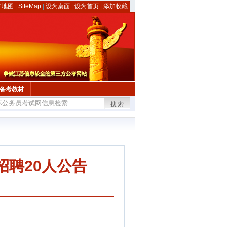
客地图
|
SiteMap
|
设为桌面
|
设为首页
|
添加收藏
备考教材
搜索
招聘20人公告