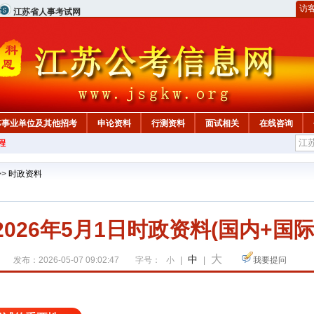
访
江苏省人事考试网
苏事业单位及其他招考
申论资料
行测资料
面试相关
在线咨询
程
>>
时政资料
2026年5月1日时政资料(国内+国际
大
中
发布：2026-05-07 09:02:47
字号：
小
|
|
我要提问