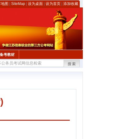
客地图
|
SiteMap
|
设为桌面
|
设为首页
|
添加收藏
备考教材
搜索
)