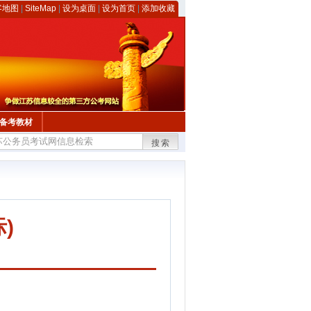
客地图
|
SiteMap
|
设为桌面
|
设为首页
|
添加收藏
备考教材
搜索
)