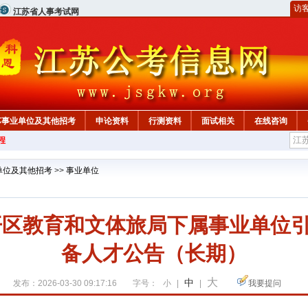
访
江苏省人事考试网
苏事业单位及其他招考
申论资料
行测资料
面试相关
在线咨询
程
单位及其他招考
>>
事业单位
经开区教育和文体旅局下属事业单位
备人才公告（长期）
大
中
发布：2026-03-30 09:17:16
字号：
小
|
|
我要提问