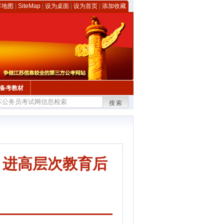
客地图
|
SiteMap
|
设为桌面
|
设为首页
|
添加收藏
备考教材
搜索
引进高层次教育后