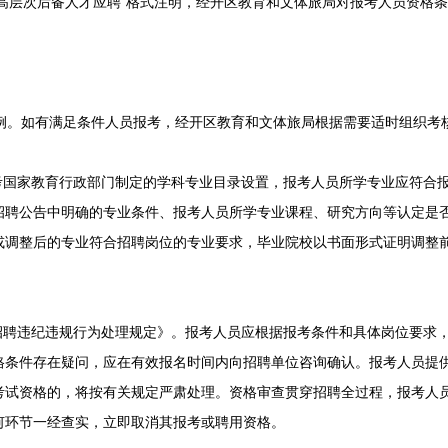
+教育高层次后备人才应聘”格式注明，经开区教育和文体旅局对报考人员资格
例。如有满足条件人员报考，经开区教育和文体旅局根据需要适时组织考
国家教育行政部门制定的学科专业目录设置，报考人员所学专业应符合
招聘公告中明确的专业条件、报考人员所学专业课程、研究方向等认定是
或调整后的专业符合招聘岗位的专业要求，毕业院校以书面形式证明调整
聘违纪违规行为处理规定》。报考人员应根据报考条件和具体岗位要求
格条件存在疑问，应在有效报名时间内向招聘单位咨询确认。报考人员提
考试资格的，将按有关规定严肃处理。资格审查贯穿招聘全过程，报考人
何环节一经查实，立即取消其报考或聘用资格。