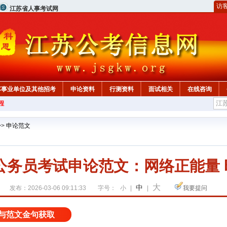
访
江苏省人事考试网
苏事业单位及其他招考
申论资料
行测资料
面试相关
在线咨询
程
>>
申论范文
苏公务员考试申论范文：网络正能量
大
中
发布：2026-03-06 09:11:33
字号：
小
|
|
我要提问
与范文金句获取