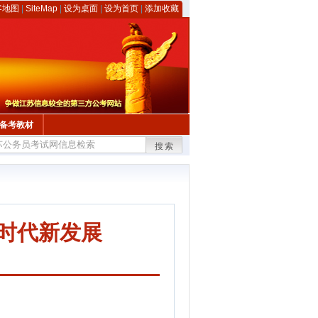
客地图
|
SiteMap
|
设为桌面
|
设为首页
|
添加收藏
备考教材
搜索
 时代新发展