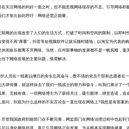
而在关注网络的利好一面之时，也不能忽视网络现存的不足。引导网络积
我们才发出如此呼吁：网络还需正能量。
网的出现改变了人们的生活方式，打破了时间和空间的限制，以即时性
读变得不再“厚重”，抖音等短视频软件让娱乐随时随地，以淘宝为代表的
是休闲娱乐都离不开网络。当然，任何新事物的发展都不是一帆风顺，毫
为当下网络发展的主要问题，亟需解决。
护人员在一线夜以继日的舍生忘死奋斗，数不清的党员干部和志愿者在一
的大肆传播，就这样抹去了我们一线战士的努力和奋斗，向我们展示了一
成果。无独有偶，一些网络博主为了获得关注，吸引眼球，肆意造谣，造
人发问，到底为什么这样的不实言论会一直出现在网络上?我想是有答案的
管我国政府职能部门在不断完善，网监部门在网络治理过程中也起到了
不足以净化网络环境，真正引导网络正向发展。为从根本实现网络健康，