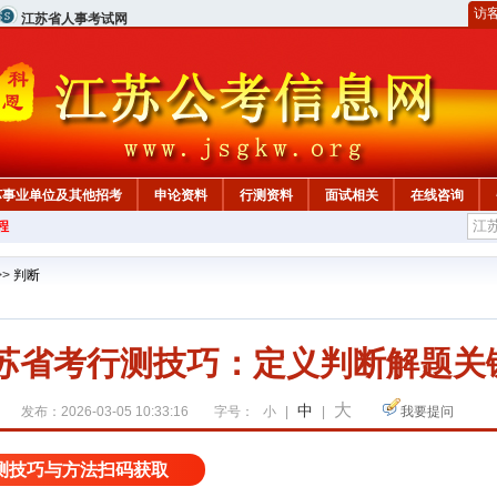
访
江苏省人事考试网
苏事业单位及其他招考
申论资料
行测资料
面试相关
在线咨询
程
>>
判断
江苏省考行测技巧：定义判断解题关
大
中
发布：2026-03-05 10:33:16
字号：
小
|
|
我要提问
测技巧与方法扫码获取