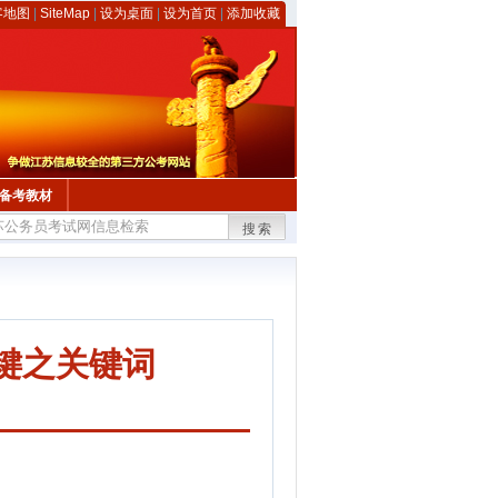
客地图
|
SiteMap
|
设为桌面
|
设为首页
|
添加收藏
备考教材
搜索
键之关键词