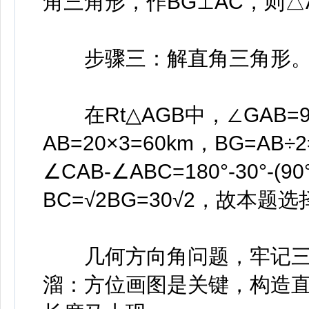
角三角形，作BG⊥AC，则△
步骤三：解直角三角形
在Rt△AGB中，∠GAB=90°
AB=20×3=60km，BG=AB÷
∠CAB-∠ABC=180°-30°-(
BC=√2BG=30√2，故本题
几何方向角问题，牢记三步
溜：方位画图是关键，构造