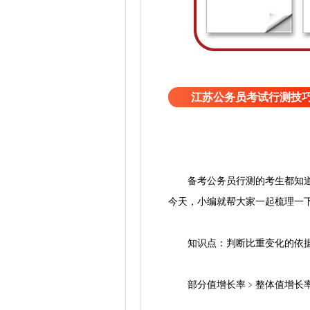
江苏公务员考试行测技
备考公务员行测的考生都知道，
今天，小编就帮大家一起梳理一
知识点：判断比重变化的依
部分值增长率﹥整体值增长率