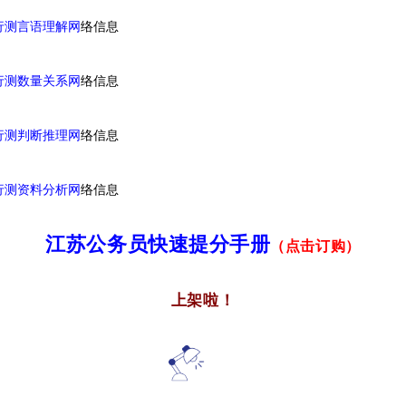
行测言语理解网
络信息
行测数量关系网
络信息
行测判断推理网
络信息
行测资料分析网
络信息
江苏公务员快速提分手册
（点击订购）
上架啦！