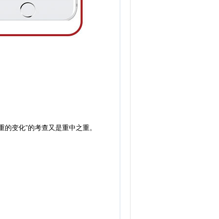
的变化”的考查又是重中之重。