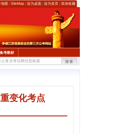
客地图
|
SiteMap
|
设为桌面
|
设为首页
|
添加收藏
备考教材
搜索
比重变化考点