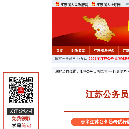
江苏省人民政府网
江苏省人社厅网
首页
时政要闻
江苏省考报名
江
国家公务员网
地方站:
2026年江苏公务员考试教
您的当前位置：
江苏公务员考试网
>>
行测资料
江苏公务员
更多江苏公务员考试行