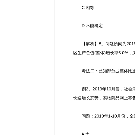
C.相等
D.不能确定
【解析】B。问题所问为2019
区生产总值(整体)增长率6.0%
考法二：已知部分占整体比重
例2、2019年10月份，社会消
快速增长态势，实物商品网上零售
问题：2019年1-10月份，
A.大