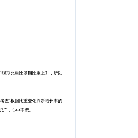
即现期比重比基期比重上升，所以
考查“根据比重变化判断增长率的
识广，心中不慌。