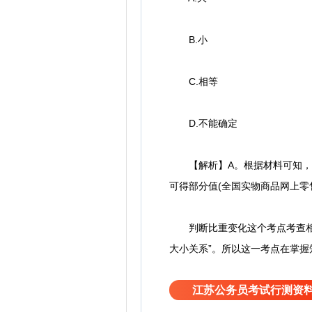
B.小
C.相等
D.不能确定
【解析】A。根据材料可知，实
可得部分值(全国实物商品网上零
判断比重变化这个考点考查相对
大小关系”。所以这一考点在掌
江苏公务员考试行测资